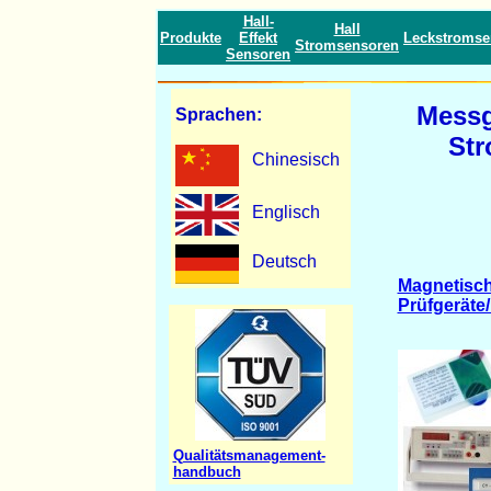
Hall-
Hall
Produkte
Effekt
Leckstromse
Stromsensoren
Sensoren
Messg
Sprachen
:
St
Chinesisch
Englisch
Deutsch
Magnetisc
Prüfgeräte
Qualitätsmanagement-
handbuch