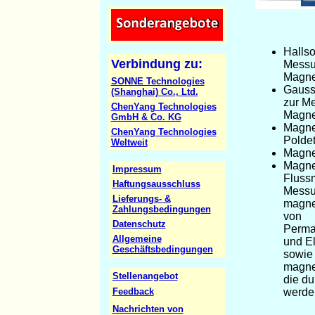
Halls
Verbindung zu:
Messu
Magne
SONNE Technologies
Gauss
(Shanghai) Co., Ltd.
zur M
ChenYang
Technologies
Magne
GmbH & Co. KG
Magne
ChenYang Technologies
Polde
Weltweit
Magne
Magne
Impressum
Flussm
Haftungsausschluss
Messu
Lieferungs- &
magne
Zahlungsbedingungen
von
Datenschutz
Perma
Allgemeine
und E
Geschäftsbedingungen
sowie
magnet
Stellenangebot
die du
Feedback
werde
Nachrichten von