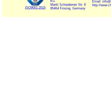
KG
Email: info
Markt Schwabener Str. 8
http://www.c
ISO9001:2015
85464 Finsing, Germany