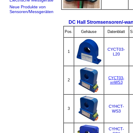
Electrische Messgeräte
Neue Produkte von
Sensoren/Messgeräten
DC Hall Stromsensoren/-wan
Pos.
Gehäuse
Datenblatt
S
CYCT03-
1
L20
CYCT03-
2
xnWS3
CYHCT-
3
WS3
CYHCT-