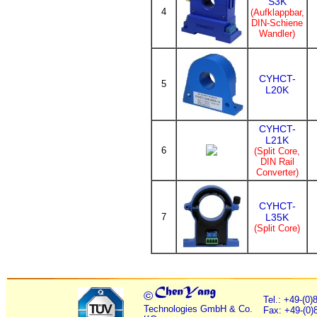
S3K
4
(Aufklappbar,
DIN-Schiene
Wandler)
CYHCT-
5
L20K
CYHCT-
L21K
6
(Split Core,
DIN Rail
Converter)
CYHCT-
7
L35K
(Split Core)
©
Tel.: +49-(0
Technologies GmbH & Co.
Fax: +49-(0)