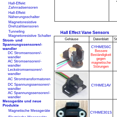
Hall-Effekt
Zahnradsensoren
Hall-Effekt
Näherungsschalter
Magnetoresistive
Drehzahlsensoren
Tunneling
Hall Effect Vane Sensors
Magnetoresistive Schalter
Gehäuse
Datenblatt
S
Strom- und
Spannungssensoren/-
CYHME56C
wandler
Bessere
DC Stromsensoren/-
Beständigkeit
wandler
gegen
AC Stromsensoren/-
magnetische
wandler
Störungen
Leckstromsensoren/-
wandler
AC Stromtransformatoren
DC Spannungssensoren/-
CYHME1AV
wandler
AC Spannungssensoren/-
wandler
Messgeräte und neue
Produkte
Magnetische Messgeräte
CYHME301S