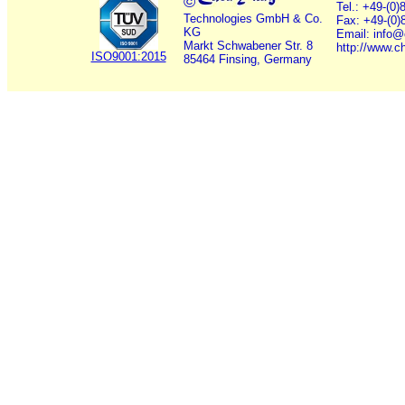
©
Tel.: +49-(0
Technologies GmbH & Co.
Fax: +49-(0)
KG
Email: info
Markt Schwabener Str. 8
http://www.c
ISO9001:2015
85464 Finsing, Germany