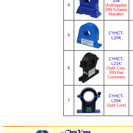
S3K
4
(Aufklappbar,
DIN-Schiene
Wandler)
CYHCT-
5
L20K
CYHCT-
L21K
6
(Split Core,
DIN Rail
Converter)
CYHCT-
7
L35K
(Split Core)