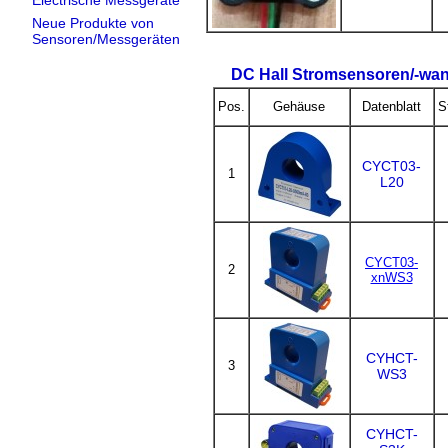
Electrische Messgeräte
Neue Produkte von
Sensoren/Messgeräten
DC Hall Stromsensoren/-wan
Pos.
Gehäuse
Datenblatt
S
CYCT03-
1
L20
CYCT03-
2
xnWS3
CYHCT-
3
WS3
CYHCT-