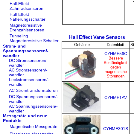
Hall-Effekt
Zahnradsensoren
Hall-Effekt
Näherungsschalter
Magnetoresistive
Drehzahlsensoren
Tunneling
Hall Effect Vane Sensors
Magnetoresistive Schalter
Gehäuse
Datenblatt
S
Strom- und
Spannungssensoren/-
CYHME56C
wandler
Bessere
DC Stromsensoren/-
Beständigkeit
wandler
gegen
AC Stromsensoren/-
magnetische
wandler
Störungen
Leckstromsensoren/-
wandler
AC Stromtransformatoren
DC Spannungssensoren/-
CYHME1AV
wandler
AC Spannungssensoren/-
wandler
Messgeräte und neue
Produkte
Magnetische Messgeräte
CYHME301S