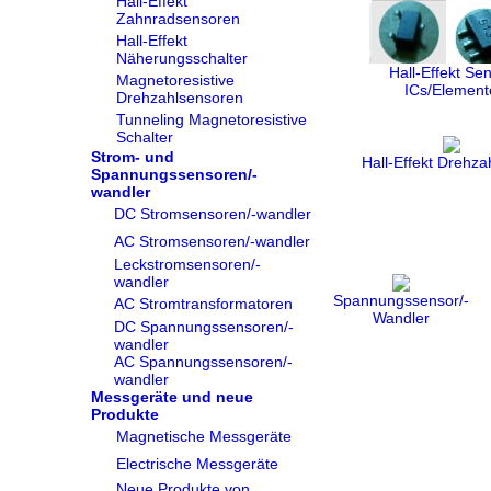
Hall-Effekt
Zahnradsensoren
Hall-Effekt
Näherungsschalter
Hall-Effekt Se
Magnetoresistive
ICs/Element
Drehzahlsensoren
Tunneling Magnetoresistive
Schalter
Strom- und
Hall-Effekt Drehza
Spannungssensoren/-
wandler
DC Stromsensoren/-wandler
AC Stromsensoren/-wandler
Leckstromsensoren/-
wandler
Spannungssensor/-
AC Stromtransformatoren
Wandler
DC Spannungssensoren/-
wandler
AC Spannungssensoren/-
wandler
Messgeräte und neue
Produkte
Magnetische Messgeräte
Electrische Messgeräte
Neue Produkte von