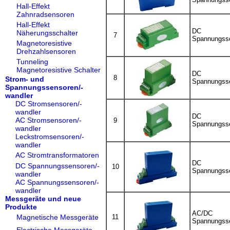
Hall-Effekt
Zahnradsensoren
Hall-Effekt
DC
Näherungsschalter
7
Spannungss
Magnetoresistive
Drehzahlsensoren
Tunneling
Magnetoresistive Schalter
DC
8
Strom- und
Spannungss
Spannungssensoren/-
wandler
DC Stromsensoren/-
wandler
DC
AC Stromsensoren/-
9
Spannungss
wandler
Leckstromsensoren/-
wandler
AC Stromtransformatoren
DC
DC Spannungssensoren/-
10
Spannungss
wandler
AC Spannungssensoren/-
wandler
Messgeräte und neue
Produkte
AC/DC
Magnetische Messgeräte
11
Spannungss