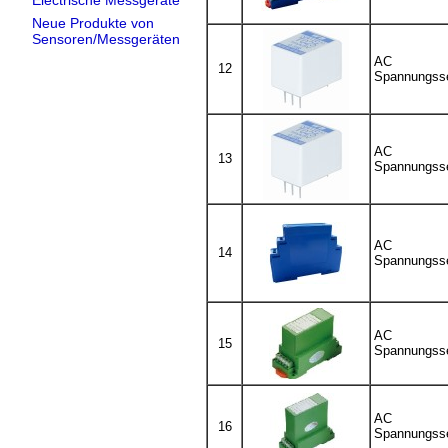
Electrische Messgeräte
Neue Produkte von
Sensoren/Messgeräten
AC
12
Spannungss
AC
13
Spannungss
AC
14
Spannungss
AC
15
Spannungss
AC
16
Spannungss