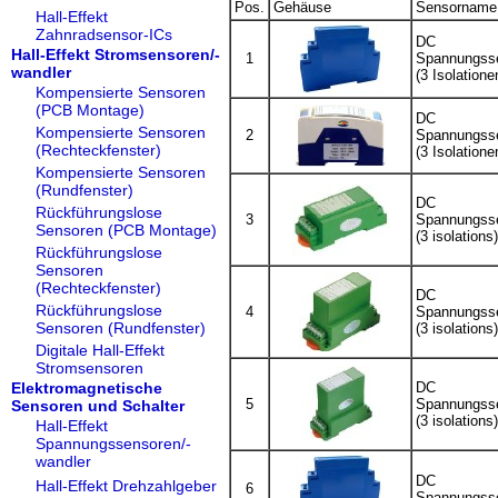
Pos.
Gehäuse
Sensorname
Hall-Effekt
Zahnradsensor-ICs
DC
Hall-Effekt Stromsensoren/-
1
Spannungss
wandler
(3 Isolatione
Kompensierte Sensoren
(PCB Montage)
DC
Kompensierte Sensoren
2
Spannungss
(Rechteckfenster)
(3 Isolatione
Kompensierte Sensoren
(Rundfenster)
DC
Rückführungslose
3
Spannungss
Sensoren (PCB Montage)
(3 isolations)
Rückführungslose
Sensoren
(Rechteckfenster)
DC
Rückführungslose
4
Spannungss
Sensoren (Rundfenster)
(3 isolations)
Digitale Hall-Effekt
Stromsensoren
Elektromagnetische
DC
5
Spannungss
Sensoren und Schalter
(3 isolations)
Hall-Effekt
Spannungssensoren/-
wandler
DC
Hall-Effekt Drehzahlgeber
6
Spannungss